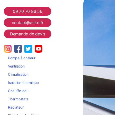
Airko
09 70 70 86 56
contact@airko.fr
Demande de devis
Pompe à chaleur
Ventilation
Climatisation
Isolation thermique
Chauffe-eau
Thermostats
Radiateur