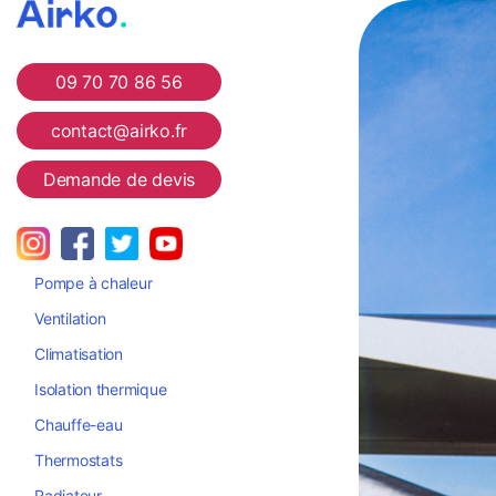
Airko
09 70 70 86 56
contact@airko.fr
Demande de devis
Pompe à chaleur
Ventilation
Climatisation
Isolation thermique
Chauffe-eau
Thermostats
Radiateur