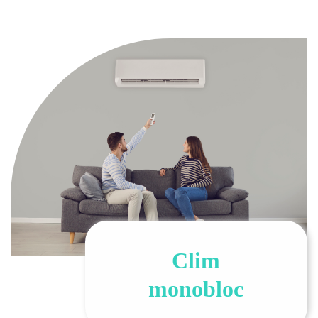
Clim
monobloc