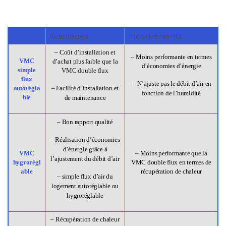
Avantages
Inconvénients
– Coût d’installation et
– Moins performante en termes
VMC
d’achat plus faible que la
d’économies d’énergie
simple
VMC double flux
flux
– N’ajuste pas le débit d’air en
autorégla
– Facilité d’installation et
fonction de l’humidité
ble
de maintenance
– Bon rapport qualité
– Réalisation d’économies
d’énergie grâce à
VMC
– Moins performante que la
l’ajustement du débit d’air
hygrorégl
VMC double flux en termes de
able
récupération de chaleur
– simple flux d’air du
logement autoréglable ou
hygroréglable
– Récupération de chaleur