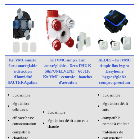
Kit VMC simple
Kit VMC simple flux
ALDES – Kit VMC
flux autoréglable
autoréglable – Deco DHU K
simple flux hygro
à détection
S&P UNELVENT – 603116
Easyhome
d’humidité
Kit VMC : centrale + bouches
hygroréglable
SAUTER Agalina
d’aération
compact premium
flux simple
flux simple
régulation
régulation débit
débit auto
auto
flux simple
efficace basse
compatible
régulation débit auto eau
consommation
pompe à chaleur
chaude
compatible
matériaux de
chauffage
construction