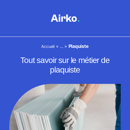
»
...
»
Plaquiste
Accueil
Tout savoir sur le métier de
plaquiste