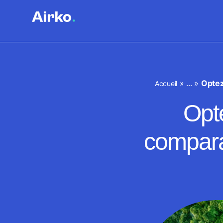
»
...
»
Optez
Accueil
Opte
comparat