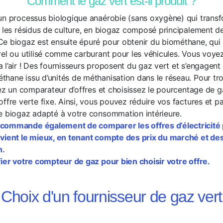
Comment le gaz vert est-il produit ?
un processus biologique anaérobie (sans oxygène) qui transf
e les résidus de culture, en biogaz composé principalement 
e biogaz est ensuite épuré pour obtenir du biométhane, qui 
rel ou utilisé comme carburant pour les véhicules. Vous voyez
l’air ! Des fournisseurs proposent du gaz vert et s’engagent 
hane issu d’unités de méthanisation dans le réseau. Pour tro
isez un comparateur d’offres et choisissez le pourcentage de 
ffre verte fixe. Ainsi, vous pouvez réduire vos factures et p
e biogaz adapté à votre consommation intérieure.
commande également de comparer les offres d’électricité p
nvient le mieux, en tenant compte des prix du marché et de
n.
fier votre compteur de gaz pour bien choisir votre offre.
Choix d'un fournisseur de gaz vert