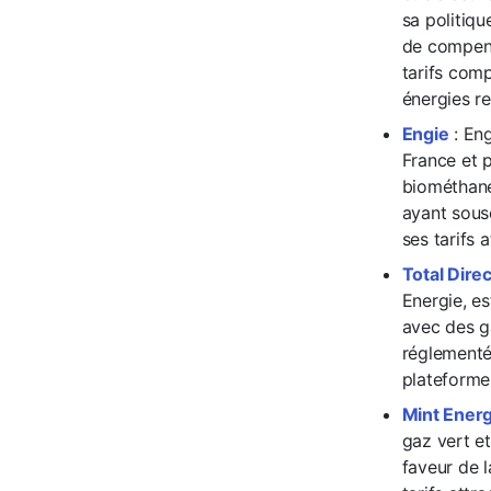
sa politiqu
de compens
tarifs com
énergies r
Engie
: Eng
France et 
biométhane
ayant sousc
ses tarifs 
Total Dire
Energie, es
avec des ga
réglementés
plateforme 
Mint Energ
gaz vert e
faveur de 