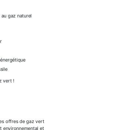
 au gaz naturel
r
 énergétique
sile
 vert !
es offres de gaz vert
nt environnemental et