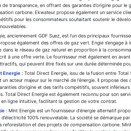
e de transparence, en offrant des garanties d’origine pour le 
ation carbone. Ekwateur propose également un service clien
pétitifs pour les consommateurs souhaitant soutenir le déve
enouvelables.
ie, anciennement GDF Suez, est l’un des principaux fournisse
propose également des offres de gaz vert. Engie s’engage à i
 dans le réseau de gaz naturel en proportion à la consommat
rit à une offre verte. Le fournisseur met également en avant 
attractifs, qui peuvent être fixés sur une durée déterminée pour
ct Energie
: Total Direct Energie, issu de la fusion entre Total
t un acteur majeur sur le marché de l’énergie. Il propose des 
ranties d’origine et des tarifs compétitifs, souvent inférieurs 
. Total Direct Energie est également reconnu pour son servic
en ligne intuitive, facilitant la gestion de votre contrat.
ie
: Mint Energie est un fournisseur d’énergie alternatif prop
t d’électricité 100% renouvelable. La société se démarque p
la reforestation et des projets de compensation carbone. Mint