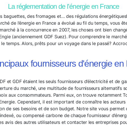
La réglementation de l'énergie en France
es baguettes, des fromages et… des régulations énergétiques!
ché de l’énergie en France a évolué au fil du temps, vous ête
 marché à la concurrence en 2007, les choses ont bien changé,
Engie (anciennement GDF Suez). Pour comprendre le marché ac
le temps. Alors, prêts pour un voyage dans le passé? Accro
incipaux fournisseurs d'énergie en
F et GDF étaient les seuls fournisseurs d’électricité et de g
verture du marché, une multitude de fournisseurs alternatifs 
hoix aux consommateurs. Parmi eux, on trouve notamment Tot
nergie. Cependant, il est important de connaître les acteurs
ion de ses besoins et de son budget. Notre site vous permet
xe, indexé, ou compensé carbone de chaque fournisseur d’éner
s avis des autres utilisateurs et contacter les entreprises po