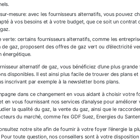
els.
sur-mesure: avec les fournisseurs alternatifs, vous pouvez c
pté à vos besoins et à votre budget, que ce soit un contrat d
 gaz.
e verte: certains fournisseurs alternatifs, comme les entrepris
n de gaz, proposent des offres de gaz vert ou d’électricité ve
on énergétique.
nisseur alternatif de gaz, vous bénéficiez d’une plus grande f
ons disponibles. Il est ainsi plus facile de trouver des plans e
us inscrivant par exemple à la newsletter bons plans.
pagne dans ce changement en vous aidant à choisir votre fo
et en vous fournissant nos services d’analyse pour améliorer 
ier la qualité du gaz, la vente du gaz, ainsi que le raccorde
 acteurs du marché, comme l’ex GDF Suez, Energies du Santer
onsultez notre site afin de fournir à votre foyer l’énergie la p
Pour toute question, nos conseillers sont à votre disposition