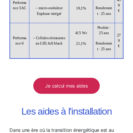
Performa
9
nce 3AC
– micro-onduleur
Rendemen
19,1%
€
Enphase intégré
t : 25 ans
Produit :
25 ans
415 Wc
27
Performa
– Cellules résistantes
9
nce 6
au LID, full black
Rendemen
21,1%
€
t : 25 ans
Je calcul mes aides
Les aides à l'installation
Dans une ère où la transition énergétique est au