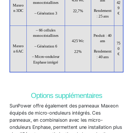
ans
430 Wc
monocristallines
42
Maxeo
9
n 3DC
Rendement
22,7%
€
– Génération 3
: 25 ans
– 66 cellules
monocristallines
Produit : 40
ans
425 Wc
75
Maxeo
– Génération 6
0
n 6AC
Rendement
22%
€
– Micro-onduleur
: 40 ans
Enphase intégré
Options supplémentaires
SunPower offre également des panneaux Maxeon
équipés de micro-onduleurs intégrés. Ces
panneaux, en combinaison avec les micro-
onduleurs Enphase, permettent une installation plus