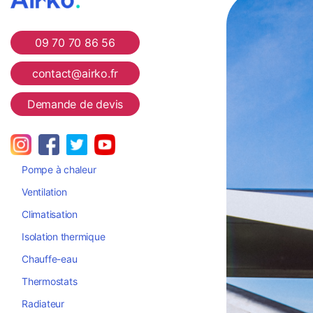
Airko
09 70 70 86 56
contact@airko.fr
Demande de devis
Pompe à chaleur
Ventilation
Climatisation
Isolation thermique
Chauffe-eau
Thermostats
Radiateur