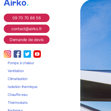
Airko
09 70 70 86 56
contact@airko.fr
Demande de devis
Pompe à chaleur
Ventilation
Climatisation
Isolation thermique
Chauffe-eau
Thermostats
Radiateur