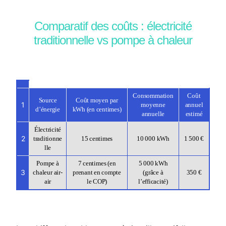
Comparatif des coûts : électricité
traditionnelle vs pompe à chaleur
Consommation
Coût
Source
Coût moyen par
1
moyenne
annuel
d’énergie
kWh (en centimes)
annuelle
estimé
Électricité
2
traditionne
15 centimes
10 000 kWh
1 500 €
lle
Pompe à
7 centimes (en
5 000 kWh
3
chaleur air-
prenant en compte
(grâce à
350 €
air
le COP)
l’efficacité)