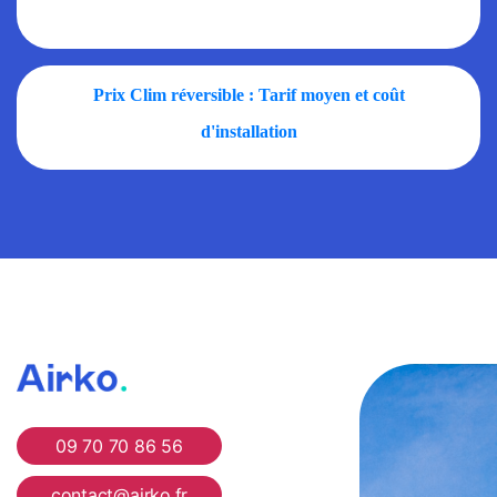
Prix Clim réversible : Tarif moyen et coût
d'installation
Airko
09 70 70 86 56
contact@airko.fr