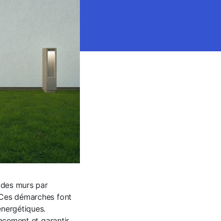
n des murs par
. Ces démarches font
énergétiques.
cacement et garantir