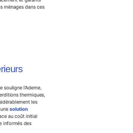
les ménages dans ces
rieurs
le souligne l’Ademe,
erditions thermiques,
sidérablement les
 une
solution
ace au coût initial
re informés des