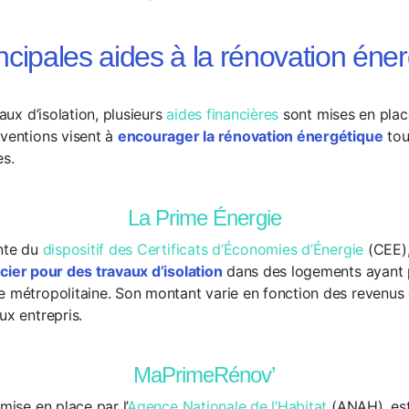
ncipales aides à la rénovation éne
vaux d’isolation, plusieurs
aides financières
sont mises en place
bventions visent à
encourager la rénovation énergétique
tou
es.
La Prime Énergie
ante du
dispositif des Certificats d’Économies d’Énergie
(CEE),
cier pour des travaux d’isolation
dans des logements ayant 
e métropolitaine. Son montant varie en fonction des revenus
ux entrepris.
MaPrimeRénov’
mise en place par l’
Agence Nationale de l’Habitat
(ANAH), est