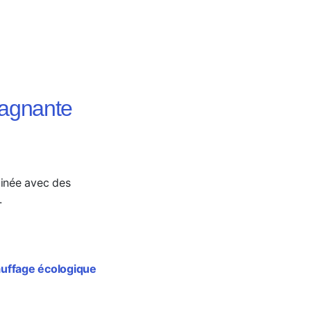
gagnante
binée avec des
.
auffage écologique