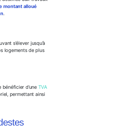
e montant alloué
on
.
vant s’élever jusqu’à
es logements de plus
e bénéficier d’une
TVA
iel, permettant ainsi
destes