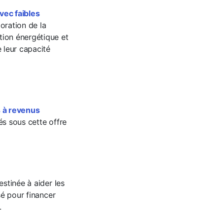
vec faibles
ioration de la
tion énergétique et
 leur capacité
s à revenus
sés sous cette offre
estinée à aider les
sé pour financer
.