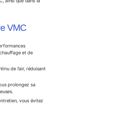
C, ainsi que dans la
tre VMC
performances
 chauffage et de
nu de l’air, réduisant
vous prolongez sa
teuses.
ntretien, vous évitez