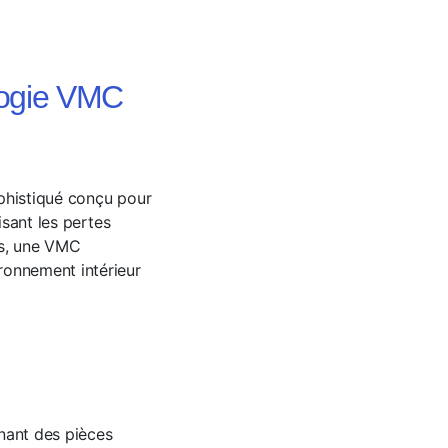
logie VMC
ophistiqué conçu pour
isant les pertes
tes, une VMC
ronnement intérieur
enant des pièces