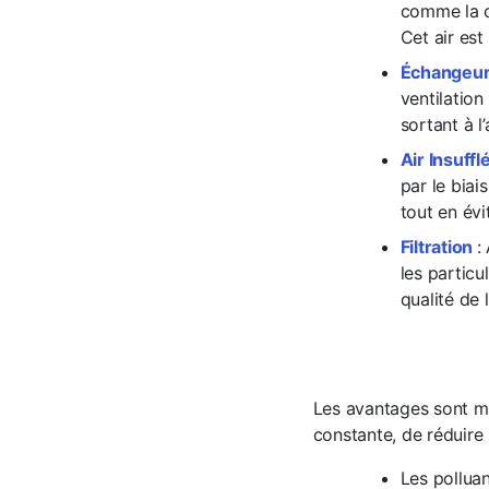
comme la cu
Cet air est
Échangeur 
ventilation
sortant à l
Air Insufflé
par le biai
tout en évi
Filtration
:
les particu
qualité de l’
Les avantages sont mu
constante, de réduire l
Les pollua