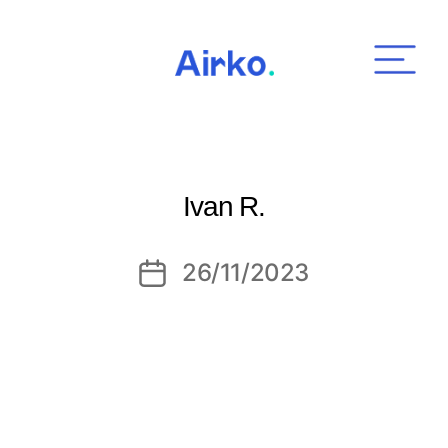
Airko
Ivan R.
26/11/2023
Date
de
l’article