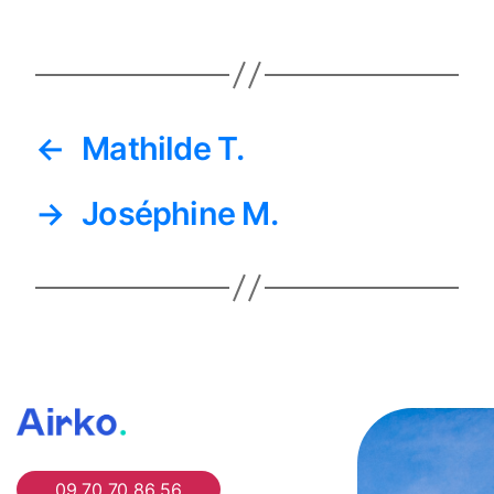
←
Mathilde T.
→
Joséphine M.
Airko
09 70 70 86 56