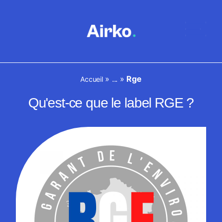
»
...
»
Rge
Accueil
Qu'est-ce que le label RGE ?