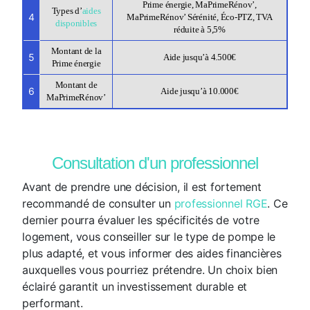
Prime énergie, MaPrimeRénov’,
Types d’
aides
4
MaPrimeRénov’ Sérénité, Éco-PTZ, TVA
disponibles
réduite à 5,5%
Montant de la
5
Aide jusqu’à 4.500€
Prime énergie
Montant de
6
Aide jusqu’à 10.000€
MaPrimeRénov’
Consultation d'un professionnel
Avant de prendre une décision, il est fortement
recommandé de consulter un
professionnel RGE
. Ce
dernier pourra évaluer les spécificités de votre
logement, vous conseiller sur le type de pompe le
plus adapté, et vous informer des aides financières
auxquelles vous pourriez prétendre. Un choix bien
éclairé garantit un investissement durable et
performant.