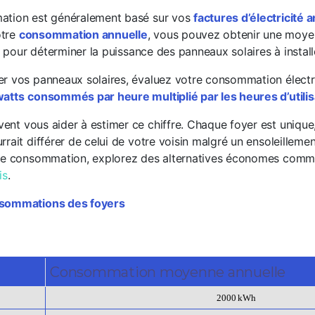
ation est généralement basé sur vos
factures d’électricité 
otre
consommation annuelle
, vous pouvez obtenir une moye
le pour déterminer la puissance des panneaux solaires à install
r vos panneaux solaires, évaluez votre consommation électri
watts
consommés par heure multiplié par les heures d’utili
ent vous aider à estimer ce chiffre. Chaque foyer est unique
rait différer de celui de votre voisin malgré un ensoleillement
tre consommation, explorez des alternatives économes com
is
.
nsommations des foyers
Consommation moyenne annuelle
2000 kWh