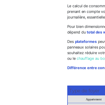
Le calcul de consomm
prenant en compte v
journalière, essentiel
Pour bien dimensionne
dépend du
total des 
Des
plateformes
peuv
panneaux solaires pour
souhaitez réduire vo
ou le
chauffage au bo
Différence entre co
Type de foyer
Appartement