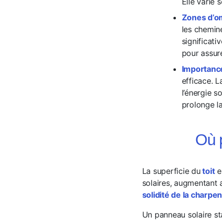
Elle varie s
Zones d’om
les chemin
significati
pour assur
Importance
efficace. L
l’énergie s
prolonge la
Où 
La superficie du
toit
e
solaires, augmentant a
solidité de la charpe
Un panneau solaire s