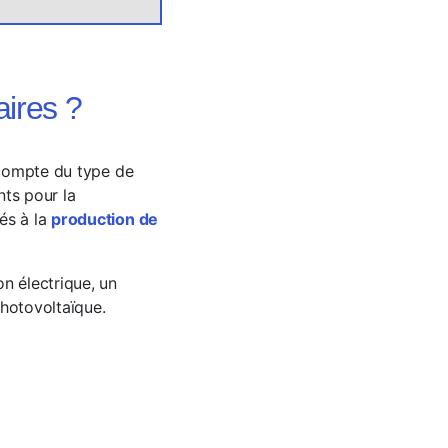
ires ?
r compte du type de
ts pour la
és à la
production de
n électrique, un
photovoltaïque.