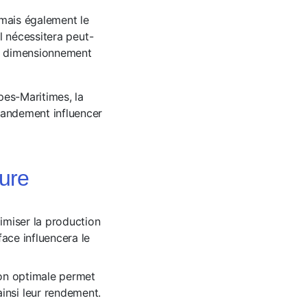
 mais également le
l nécessitera peut-
un dimensionnement
pes-Maritimes, la
randement influencer
ture
imiser la production
face influencera le
ison optimale permet
insi leur rendement.