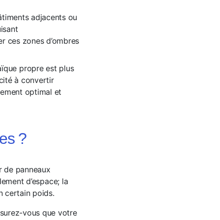
bâtiments adjacents ou
isant
iser ces zones d’ombres
ïque propre est plus
cité à convertir
nnement optimal et
es ?
er de panneaux
ulement d’espace; la
n certain poids.
ssurez-vous que votre