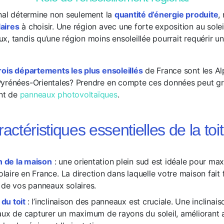
onal détermine non seulement la
quantité d’énergie produite
,
aires
à choisir. Une région avec une forte exposition au solei
x, tandis qu’une région moins ensoleillée pourrait requérir 
rois départements les plus ensoleillés
de France sont les Al
Pyrénées-Orientales? Prendre en compte ces données peut g
nt de
panneaux photovoltaïques
.
actéristiques essentielles de la toi
n de la maison
: une orientation plein sud est idéale pour max
olaire en France. La direction dans laquelle votre maison fait 
de vos panneaux solaires.
 du toit
: l’inclinaison des panneaux est cruciale. Une inclina
ux de capturer un maximum de rayons du soleil, améliorant a