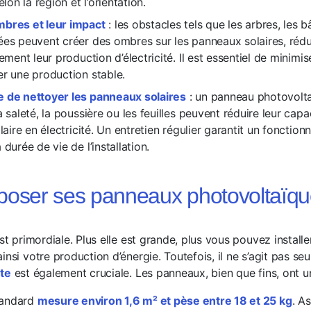
elon la région et l’orientation.
bres et leur impact
: les obstacles tels que les arbres, les 
ées peuvent créer des ombres sur les panneaux solaires, rédu
vement leur production d’électricité. Il est essentiel de minim
er une production stable.
 de nettoyer les panneaux solaires
: un panneau photovolta
a saleté, la poussière ou les feuilles peuvent réduire leur capa
olaire en électricité. Un entretien régulier garantit un fonctio
 durée de vie de l’installation.
poser ses panneaux photovoltaïqu
st primordiale. Plus elle est grande, plus vous pouvez install
insi votre production d’énergie. Toutefois, il ne s’agit pas se
nte
est également cruciale. Les panneaux, bien que fins, ont u
tandard
mesure environ 1,6 m² et pèse entre 18 et 25 kg
. A