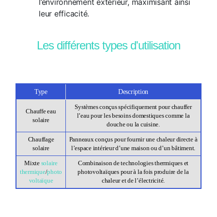
l’environnement extérieur, maximisant ainsi
leur efficacité.
Les différents types d'utilisation
Type
Description
Systèmes conçus spécifiquement pour chauffer
Chauffe eau
l’eau pour les besoins domestiques comme la
solaire
douche ou la cuisine.
Chauffage
Panneaux conçus pour fournir une chaleur directe à
solaire
l’espace intérieur d’une maison ou d’un bâtiment.
Mixte
solaire
Combinaison de technologies thermiques et
thermique
/
photo
photovoltaïques pour à la fois produire de la
voltaïque
chaleur et de l’électricité.