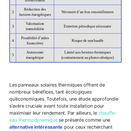
renouvelable
Réduction des
2
Nécessité d’un bon ensoleillement
factures énergétiques
Valorisation
3
Entretien périodique nécessaire
immobilière
Possibilité d’aides
4
Risque de surchauffe
financières
Autonomie
Limité aux besoins thermiques
5
énergétique
(contrairement au photovoltaïque)
Les panneaux solaires thermiques offrent de
nombreux bénéfices, tant écologiques
qu’économiques. Toutefois, une étude approfondie
s’avère cruciale avant toute installation pour
maximiser leur rendement. Par ailleurs, le
chauffe-
eau thermodynamique
se présente comme une
alternative intéressante
pour ceux recherchant