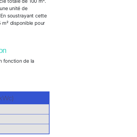
cie totale de 100 m².
une unité de
 En soustrayant cette
 m² disponible pour
son
n fonction de la
(kWc)