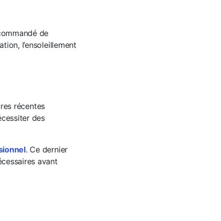
 recommandé de
tion, l’ensoleillement
ures récentes
écessiter des
sionnel
. Ce dernier
écessaires avant