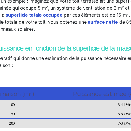
s un exemple : imaginez que votre toit terrasse ait une superfi
inée qui occupe 5 m², un système de ventilation de 3 m² et 
 la
superficie totale occupée
par ces éléments est de 15 m².
ie totale de votre toit, vous obtenez une
surface nette
de 85
anneaux solaires.
issance en fonction de la superficie de la mai
aratif qui donne une estimation de la puissance nécessaire e
ison :
a maison (m²)
Puissance estimée 
100
3-4 kWc
150
5-6 kWc
200
7-8 kWc