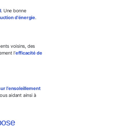
l
. Une bonne
uction d’énergie
.
ments voisins, des
ement l’
efficacité de
r l’ensoleillement
vous aidant ainsi à
pose