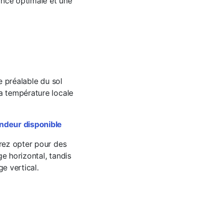
ance optimale et une
e préalable du sol
La température locale
fondeur disponible
vrez opter pour des
e horizontal, tandis
e vertical.