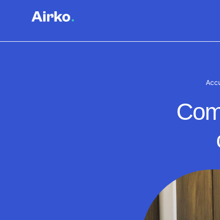
Accu
Comm