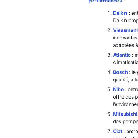
performances
:
Daikin
: en
Daikin pro
Viessman
innovantes
adaptées à 
Atlantic
: m
climatisat
Bosch
: le
qualité, al
Nibe
: entr
offre des 
l’environne
Mitsubishi 
des pompes
Ciat
: entre