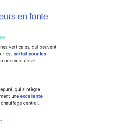
teurs en fonte
ne
nes verticales, qui peuvent
eur est
parfait pour les
n rendement élevé.
épuré, qui s’intègre
lement une
excellente
e
chauffage central.
n