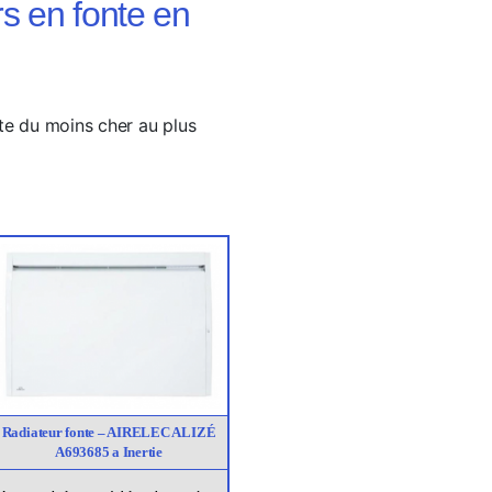
rs en fonte en
onte du moins cher au plus
Radiateur fonte – AIRELEC ALIZÉ
A693685 a Inertie