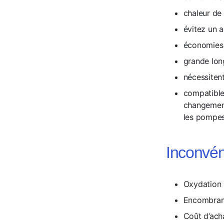
chaleur d
évitez un a
économies 
grande lon
nécessitent
compatible
changement
les pompes
Inconvéni
Oxydation 
Encombran
Coût d’acha