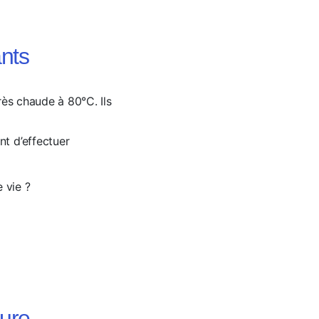
nts
rès chaude à 80°C. Ils
nt d’effectuer
e vie ?
ure