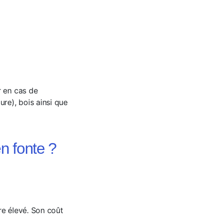
r en cas de
re), bois ainsi que
en fonte ?
re élevé. Son coût