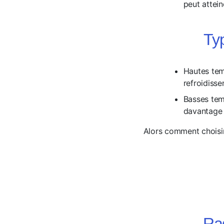
peut attein
Ty
Hautes temp
refroidisse
Basses tem
davantage 
Alors comment choisir
Ra