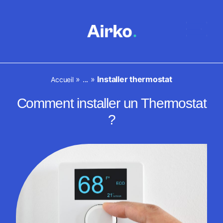
»
...
»
Installer thermostat
Accueil
Comment installer un Thermostat
?