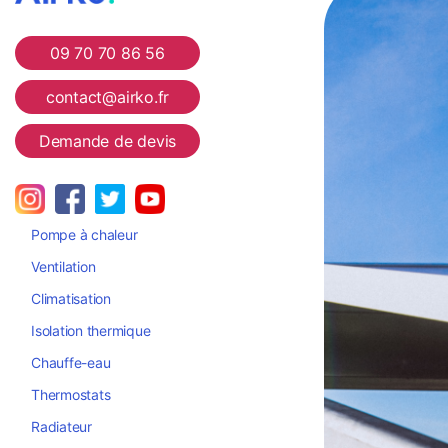
Airko
09 70 70 86 56
contact@airko.fr
Demande de devis
Pompe à chaleur
Ventilation
Climatisation
Isolation thermique
Chauffe-eau
Thermostats
Radiateur