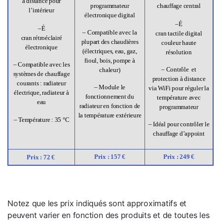
à distance pour
programmateur
chauffage central
l’intérieur
électronique digital
–
É
–
É
– Compatible avec la
cran tactile digital
cran rétroéclairé
plupart des chaudières
couleur haute
électronique
(électriques, eau, gaz,
résolution
fioul, bois, pompe à
– Compatible avec les
– Contrôle et
chaleur)
systèmes de chauffage
protection à distance
courants : radiateur
– Module le
via WiFi pour réguler la
électrique, radiateur à
fonctionnement du
température avec
eau
radiateur en fonction de
programmateur
la température extérieure
– Température : 35 °C
– Idéal pour contrôler le
chauffage d’appoint
Prix : 157 €
Prix : 249 €
Prix : 72 €
Notez que les prix indiqués sont approximatifs et
peuvent varier en fonction des produits et de toutes les