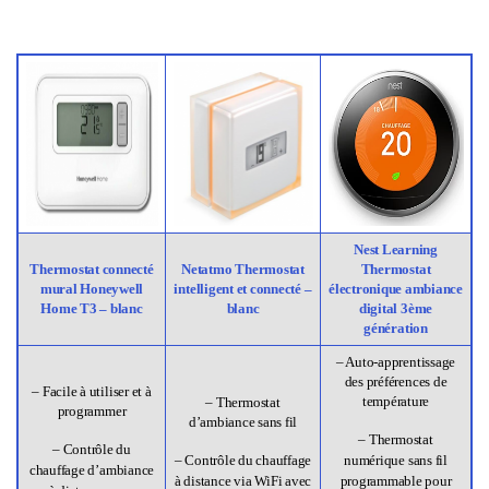
Nest Learning
Thermostat connecté
Netatmo Thermostat
Thermostat
mural Honeywell
intelligent et connecté –
électronique ambiance
Home T3 – blanc
blanc
digital 3ème
génération
– Auto-apprentissage
des préférences de
– Facile à utiliser et à
température
– Thermostat
programmer
d’ambiance sans fil
– Thermostat
– Contrôle du
– Contrôle du chauffage
numérique sans fil
chauffage d’ambiance
à distance via WiFi avec
programmable pour