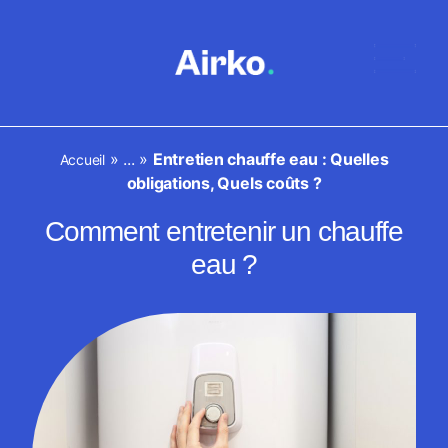
»
...
»
Entretien chauffe eau : Quelles
Accueil
obligations, Quels coûts ?
Comment entretenir un chauffe
eau ?