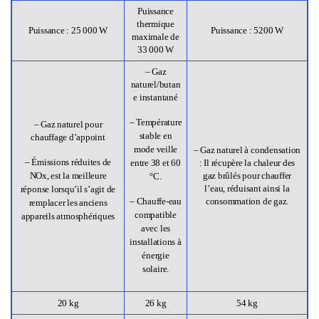
Puissance
thermique
Puissance : 25 000 W
Puissance : 5200 W
maximale de
33 000 W
– Gaz
naturel/butan
e instantané
– Température
– Gaz naturel pour
stable en
chauffage d’appoint
mode veille
– Gaz naturel à condensation
– Émissions réduites de
entre 38 et 60
: Il récupère la chaleur des
NOx, est la meilleure
gaz brûlés pour chauffer
°C.
l’eau, réduisant ainsi la
réponse lorsqu’il s’agit de
– Chauffe-eau
consommation de gaz.
remplacer les anciens
compatible
appareils atmosphériques
avec les
installations à
énergie
solaire.
20 kg
26 kg
54 kg