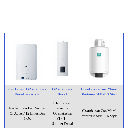
chauffe eau GAZ Saunier
GAZ Saunier
Chauffe-eau Gaz Mural
Duval bas nox lc
Duval
Ventouse SFB-E X Styx
Chauffe-eau
Réchauffeur Gaz Naturel
étanche
Chauffe-eau Gaz Mural
OPALIA F 12 Litres Bas
Opaliatherm
Ventouse SFB-E X Styx
NOx
F17/1 –
Saunier Duval