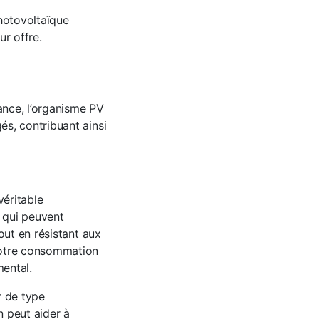
photovoltaïque
ur offre.
ance, l’organisme PV
s, contribuant ainsi
 véritable
 qui peuvent
out en résistant aux
votre consommation
mental.
r de type
n peut aider à