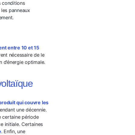
s conditions
, les panneaux
vement.
nt entre 10 et 15
uvent nécessaire de le
n d’énergie optimale.
oltaïque
produit qui couvre les
pendant une décennie.
e certaine période
 initiale. Certaines
e
. Enfin, une