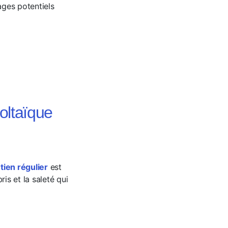
ages potentiels
voltaïque
tien régulier
est
s et la saleté qui