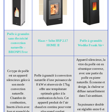
Poêle à granules
sans électricité
Haas + Sohn HSP 2.17
Poêle à granulés
convection
HOME II
Wodtke Frank Air+
naturelle –
BRONPI Free
Appareil silencieux, la
vitre du poêle est en
céramique convexe,
Ce type de poêle
avec une partie du
est un appareil
Poêle à granulé à convection
poêle en pierre
silencieux grâce à
naturelle d’une puissance de
naturelle. Économe et
son mode
8 kW et réservoir de 17kg
design, la chaleur se
convection
offre une température
diffuse naturellement
naturelle.
optimale grâce à la
dans l’air ambiant.
Chambre de
combustion du bois. Cet
combustion,
appareil produit de l’air
Sa puissance double
Inserts à bois avec
chaud en continu pour votre
est réglable entre 6 et
four et granulé de
plus grand confort.