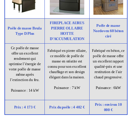
FIREPLACE AURUS
Poêle de masse
Poêle de masse Brula
PIERRE OLLAIRE
Nordoven 60 béton
Type D Plus
HOTTE
ciré
D’ACCUMULATION
Ce poêle de masse
Fabriqué en pierre ollaire,
Fabriqué en béton, ce
offre un excellent
ce modèle de poêle de
poêle de masse offre
rendement qui
masse en stéatite est
un excellent rapport
optimise l’énergie de
connu pour son excellent
qualité-prix et une
votre poêle de masse
chauffage et son design
restitution de l’air
même après
élégant dans la maison.
chaud progressive.
l’extinction du feu.
Puissance : 7 kW
Puissance : 6kW
Puissance : 14 kW
Prix : environ 10
Prix : 4 173 €
Prix du poêle : 4 402 €
000 €