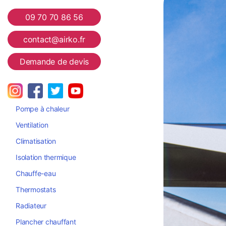
Airko
09 70 70 86 56
contact@airko.fr
Demande de devis
Pompe à chaleur
Ventilation
Climatisation
Isolation thermique
Chauffe-eau
Thermostats
Radiateur
Plancher chauffant