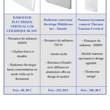
RADIATEUR
Radiateur convecteur
Panneau rayonnant
ÉLECTRIQUE
électrique Multiforme
connecté Thermor
VERTICAL LCD
bas – Atlantic
Emotion 4 vertical
CÉRAMIQUE BLANC
– Puissance du radiateur :
– Puissance du radiateur :
– Puissance du
1000W
750 W
radiateur : 2000W
– Chaleur douce et
– Double émetteur
– Inertie sèche
durable
rayonnant et design
– Résistance blindée
agréable
– Radiateur électrique
avec diffuseur en
basse consommation en
– Thermostat
aluminium offre un
mode veille sur le
intégré
design de qualité
thermostat
Prix : 89, 90 €
Prix : 205, 00 €
Prix : 398, 00 €