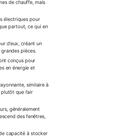
èmes de chauffe, mais
es électriques pour
que partout, ce qui en
our d’eux, créant un
e grandes pièces.
sont conçus pour
es en énergie et
ayonnante, similaire à
plutôt que l’air
murs, généralement
 descend des fenêtres,
nde capacité à stocker