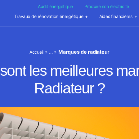
Audit énergétique
Produire son électricité
Travaux de rénovation énergétique
Aides financières
»
...
»
Marques de radiateur
Accueil
 sont les meilleures ma
Radiateur ?