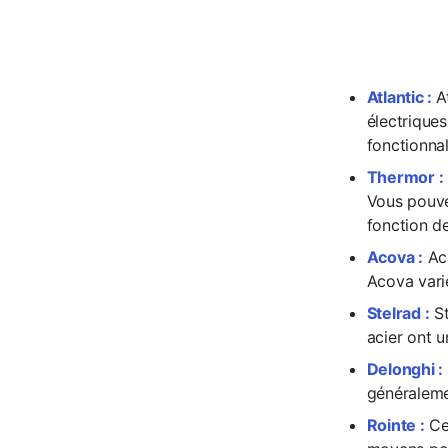
Atlantic :
A
électriques
fonctionnal
Thermor :
Vous pouve
fonction de
Acova :
Aco
Acova varie
Stelrad :
St
acier ont u
Delonghi :
généraleme
Rointe :
Cet