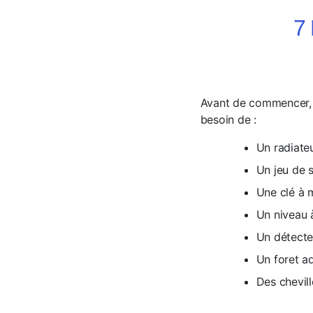
7 
Avant de commencer, a
besoin de :
Un radiateu
Un jeu de 
Une clé à 
Un niveau à
Un détecteu
Un foret a
Des chevill