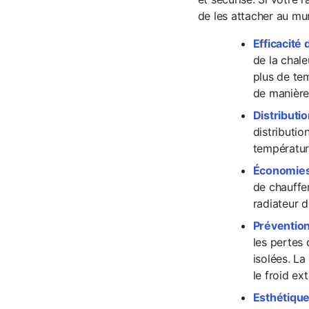
de les attacher au mur
Efficacité
de la chale
plus de te
de manière 
Distributi
distributio
température
Économies 
de chauffer
radiateur d
Prévention
les pertes
isolées. La
le froid ex
Esthétiqu