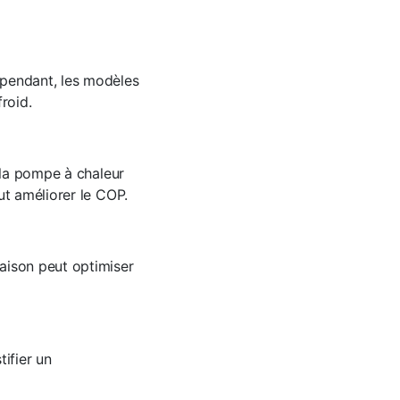
ependant, les modèles
roid.
 la pompe à chaleur
ut améliorer le COP.
ison peut optimiser
ifier un