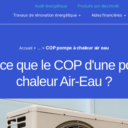
Audit énergétique
Produire son électricité
Travaux de rénovation énergétique
Aides financières
»
...
»
COP pompe à chaleur air eau
Accueil
-ce que le COP d'une 
chaleur Air-Eau ?