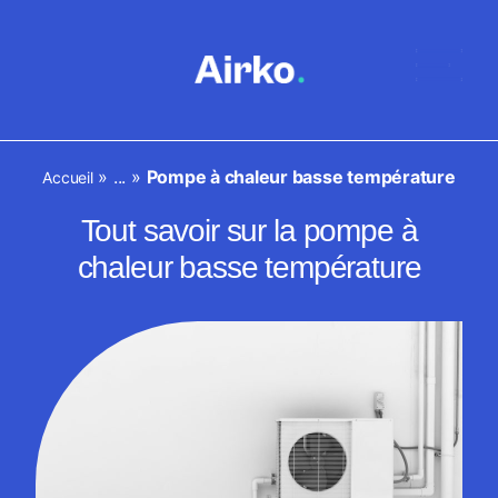
»
...
»
Pompe à chaleur basse température
Accueil
Tout savoir sur la pompe à
chaleur basse température