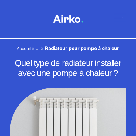
»
...
»
Radiateur pour pompe à chaleur
Accueil
Quel type de radiateur installer
avec une pompe à chaleur ?