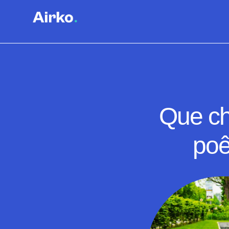
Que ch
poê