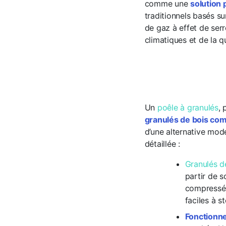
comme une
solution
traditionnels basés s
de gaz à effet de ser
climatiques et de la qu
Un
poêle à granulés
, 
granulés de bois com
d’une alternative mode
détaillée :
Granulés d
partir de s
compressés 
faciles à s
Fonctionn