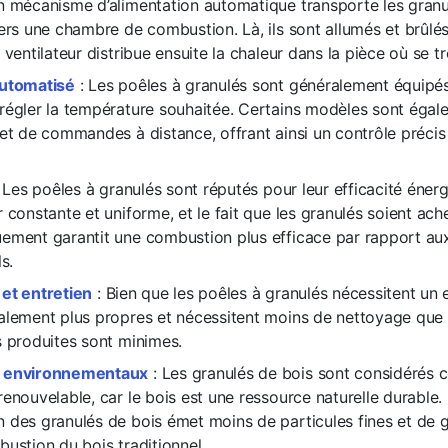
n mécanisme d’alimentation automatique transporte les granu
ers une chambre de combustion. Là, ils sont allumés et brûlé
 ventilateur distribue ensuite la chaleur dans la pièce où se t
automatisé
: Les poêles à granulés sont généralement équipés
régler la température souhaitée. Certains modèles sont éga
et de commandes à distance, offrant ainsi un contrôle précis
 Les poêles à granulés sont réputés pour leur efficacité énerg
 constante et uniforme, et le fait que les granulés soient ac
ement garantit une combustion plus efficace par rapport aux
s.
et entretien
: Bien que les poêles à granulés nécessitent un en
alement plus propres et nécessitent moins de nettoyage que l
s produites sont minimes.
 environnementaux
: Les granulés de bois sont considérés
enouvelable, car le bois est une ressource naturelle durable. 
 des granulés de bois émet moins de particules fines et de g
ustion du bois traditionnel.