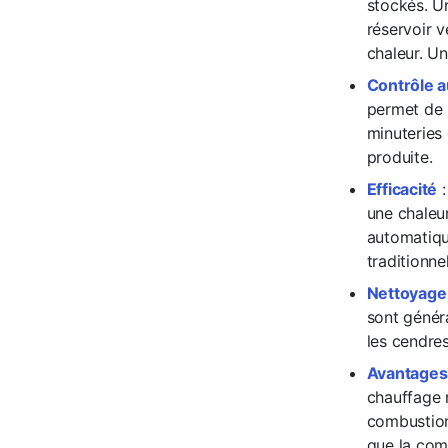
stockés. U
réservoir v
chaleur. Un
Contrôle 
permet de 
minuteries 
produite.
Efficacité
:
une chaleur
automatiqu
traditionnel
Nettoyage 
sont génér
les cendre
Avantages
chauffage r
combustion
que la comb