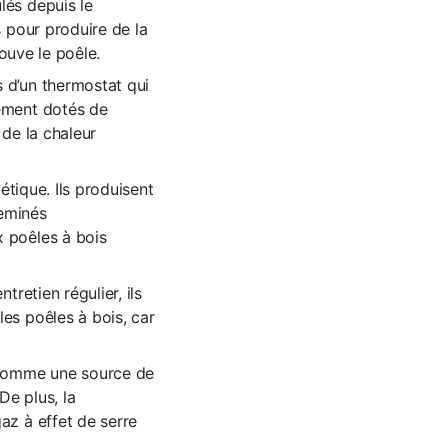
lés depuis le
s pour produire de la
rouve le poêle.
 d’un thermostat qui
lement dotés de
 de la chaleur
étique. Ils produisent
heminés
 poêles à bois
tretien régulier, ils
es poêles à bois, car
 comme une source de
De plus, la
az à effet de serre