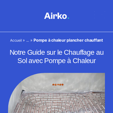
»
...
»
Pompe à chaleur plancher chauffant
Accueil
Notre Guide sur le Chauffage au
Sol avec Pompe à Chaleur