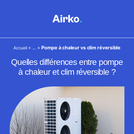
»
...
»
Pompe à chaleur vs clim réversible
Accueil
Quelles différences entre pompe
à chaleur et clim réversible ?